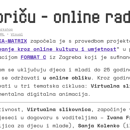
priču – online ra
orkshop
URL
•
Visual
KA-MATRIX
započela je s provedbom projekt
vanje kroz online kulturu i umjetnost
” u 
acijom
FORMAT C
iz Zagreba koji je sufina
om se uključuju djeca i mladi do 25 godin
 se održavati
u online obliku
. Kroz godin
vati u tri tematska ciklusa:
Virtualna sl
mentalna digitalna animacija.
tivnost,
Virtualna slikovnica
, započinje 
jeseci u dogovoru s voditeljima –
Ivana F
ljica za djecu i mlade),
Sanja Kolenko
(il