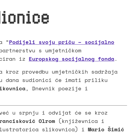
dionice
a “
Podijeli svoju priču – socijalno
partnerstvu s umjetničkom
nciran iz
Europskog socijalnog fonda
.
a kroz provedbu umjetničkih sadržaja
u dana sudionici će imati priliku
ikovnica
, Dnevnik poezije i
već u srpnju i odvijat će se kroz
rancisković Olrom
(književnica i
ustratorica slikovnica) i
Mario Šimić