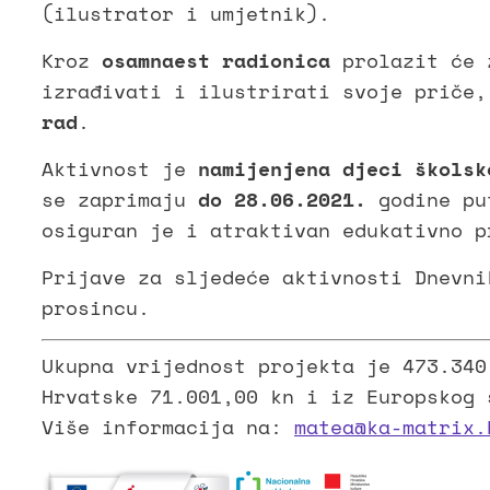
(ilustrator i umjetnik).
Kroz
osamnaest radionica
prolazit će 
izrađivati i ilustrirati svoje priče
rad
.
Aktivnost je
namijenjena djeci školsk
se zaprimaju
do 28.06.2021.
godine pu
osiguran je i atraktivan edukativno p
Prijave za sljedeće aktivnosti Dnevni
prosincu.
Ukupna vrijednost projekta je 473.340
Hrvatske 71.001,00 kn i iz Europskog 
Više informacija na:
matea@ka-matrix.