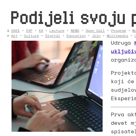
Podijeli svoju 
@
2021
•
ESF
•
KA
•
Lecture
•
NEWS
•
Open Call
•
Program
•
W
#
Art
•
Culture
•
Digital
•
Education
•
Join
•
Multimedia
•
Udruga
uključi
organiz
Projekt
koji će
sudjelo
Eksperi
Prva ak
devet m
spisate