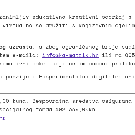
zanimljiv edukativno kreativni sadržaj s
, virtualno se družiti s književnim djeli
og uzrasta
, a zbog ograničenog broja sud
tem e-maila:
info@ka-matrix.hr
ili na 095
romotivni paket koji će im pomoći priliko
k poezije i Eksperimentalna digitalna ani
,00 kuna. Bespovratna sredstva osigurana 
socijalnog fonda 402.339,00kn.
hr