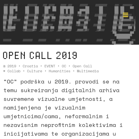
OPEN CALL 2019
Format ©
@
2019
•
Croatia
•
EVENT
•
OC
•
Open Call
#
Collab
•
Culture
•
Humanities
•
Multimedia
“OC” podrška u 2019. provodi se na
temu sukreiranja digitalnih arhiva
suvremene vizualne umjetnosti, a
namijenjena je vizualnim
umjetnicima/cama, neformalnim i
nezavisnim neprofitnim kolektivima i
inicijativama te organizacijama u