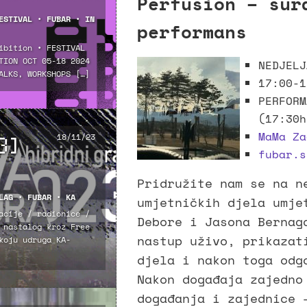
Perfusion – sur
ESTIVAL
•
FUBAR
•
IN
performans
ibition • FESTIVAL
TION OCT 05-18 2024
NEDJELJ
ALKS, WORKSHOPS […]
17:00-1
PERFORM
(17:30h
MaMa Za
3]
18/11/23
fubar.s
Pridružite nam se na n
LAG
•
FUBAR
•
KA
umjetničkih djela umje
acije / radionice /
Debore i Jasona Bernag
 nastalog kroz Free
nastup uživo, prikazat
koju udruga KA-
djela i nakon toga odg
Nakon događaja zajedno
događanja i zajednice 