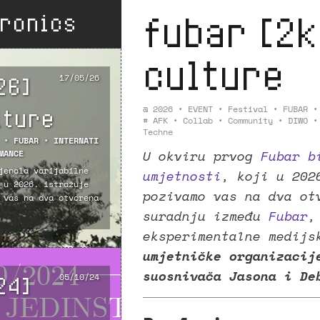
tronics
fubar [2k
culture
26]
17/05/26
lture
@
2026
•
EVENT
•
Festival
•
FUBAR
#
AFK
•
Collab
•
Community
•
DIWO
Techne
•
FUBAR
•
INTERNATI
U okviru prvog
Fubar b
MANCE
jenala varijabilne
umjetnosti
, koji u 202
 u 2026. istražuje
pozivamo vas na dva ot
 vas na dva otvorena
suradnju između
Fubar
eksperimentalne medij
umjetničke organizaci
suosnivača Jasona i De
24]
05/10/24
️ * 2025 - recent production