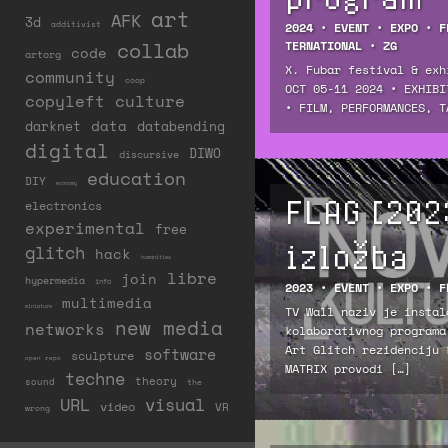
art
AFK
3d
additivist
2024
•
EVENT
•
EXPO
•
F
collab
TERNATIONAL
•
ZG
code
artorg
X. Fubar festival & exh
community
coop
OCT 05-11 2024 • EXHIBI
copyleft
culture
• FILM, PERFORMANCES, T
darknet
data
databending
digital
DIWO
discursive
education
DIY
economy
FLAG [202
electronics
experimental
free
izložba
glitch
hack
humanities
libre
join
hypermedia
info
2023
•
EVENT
•
EXPO
•
F
multimedia
miniature
TV Wall naziv je instal
new media
networks
kolaborativnog programa
Art Glitch rezidenciju 
software
sculpture
open repo
MATRIX provodi […]
techne
theory
sound
the
URL
visual
video
VR
wrong