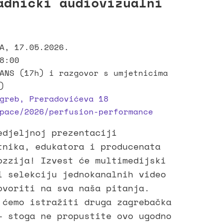
adnički audiovizualni
A, 17.05.2026.
8:00
ANS (17h) i razgovor s umjetnicima
)
greb, Preradovićeva 18
pace/2026/perfusion-performance
edjeljnoj prezentaciji
tnika, edukatora i producenata
ozzija! Izvest će multimedijski
i selekciju jednokanalnih video
ovoriti na sva naša pitanja.
 ćemo istražiti druga zagrebačka
– stoga ne propustite ovo ugodno