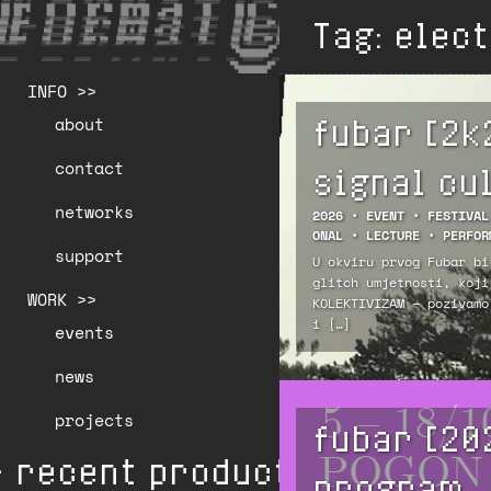
Tag:
elec
INFO >>
fubar [2k
about
contact
signal cu
networks
2026
•
EVENT
•
FESTIVAL
ONAL
•
LECTURE
•
PERFOR
support
U okviru prvog Fubar bi
glitch umjetnosti, koji
WORK >>
KOLEKTIVIZAM – pozivamo
i […]
events
news
projects
fubar [20
 recent production * 👁️

program