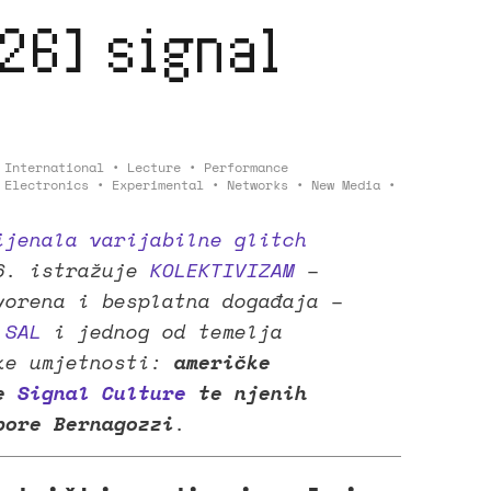
26] signal
•
International
•
Lecture
•
Performance
•
Electronics
•
Experimental
•
Networks
•
New Media
•
ijenala varijabilne glitch
6. istražuje
KOLEKTIVIZAM
–
vorena i besplatna događaja –
,
SAL
i jednog od temelja
ske umjetnosti:
američke
je
Signal Culture
te njenih
bore Bernagozzi
.
 * 👁️