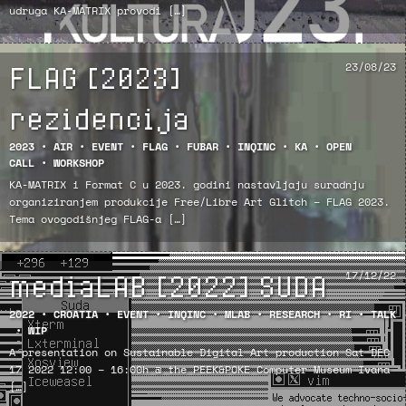
udruga KA-MATRIX provodi […]
FLAG [2023]
23/08/23
rezidencija
2023
•
AIR
•
EVENT
•
FLAG
•
FUBAR
•
INQINC
•
KA
•
OPEN
CALL
•
WORKSHOP
KA-MATRIX i Format C u 2023. godini nastavljaju suradnju
organiziranjem produkcije Free/Libre Art Glitch – FLAG 2023.
Tema ovogodišnjeg FLAG-a […]
mediaLAB [2022] SUDA
17/12/22
2022
•
CROATIA
•
EVENT
•
INQINC
•
MLAB
•
RESEARCH
•
RI
•
TALK
•
WIP
A presentation on Sustainable Digital Art production Sat DEC
17 2022 12:00 – 16:00h @ the PEEK&POKE Computer Museum Ivana
[…]