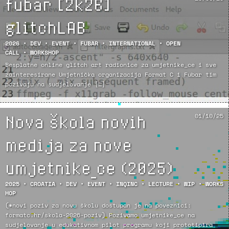
fubar [2k26]
glitchLAB
2026
•
DEV
•
EVENT
•
FUBAR
•
INTERNATIONAL
•
OPEN
CALL
•
WORKSHOP
Besplatne online glitch art radionice za umjetnike_ce i sve
zainteresirane Umjetnička organizacija Format C i Fubar tim
pozivaju na sudjelovanje […]
Nova škola novih
01/10/25
medija za nove
umjetnike_ce (2025)
2025
•
CROATIA
•
DEV
•
EVENT
•
INQINC
•
LECTURE
•
WIP
•
WORKS
HOP
(*novi poziv za novu školu dostupan je na poveznici:
formatc.hr/skola-2026-poziv) Pozivamo umjetnike_ce na
sudjelovanje u edukativnom pilot programu koji prototipira