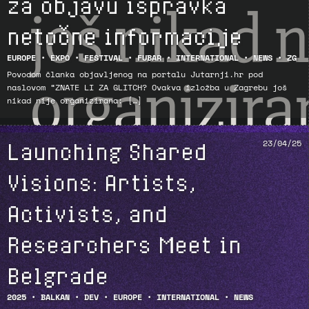
za objavu ispravka
netočne informacije
EUROPE
•
EXPO
•
FESTIVAL
•
FUBAR
•
INTERNATIONAL
•
NEWS
•
ZG
Povodom članka objavljenog na portalu Jutarnji.hr pod
naslovom “ZNATE LI ZA GLITCH? Ovakva izložba u Zagrebu još
nikad nije organizirana: […]
Launching Shared
23/04/25
Visions: Artists,
Activists, and
Researchers Meet in
Belgrade
2025
•
BALKAN
•
DEV
•
EUROPE
•
INTERNATIONAL
•
NEWS