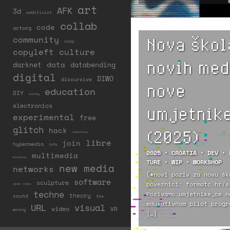
art
AFK
3d
additivist
collab
code
artorg
Nova škol
community
coop
copyleft
culture
novih med
darknet
data
databending
digital
DIWO
discursive
nove
education
DIY
economy
electronics
umjetnike
experimental
free
glitch
hack
(2025)
humanities
libre
join
hypermedia
info
2025
•
CROATIA
•
DEV
•
multimedia
miniature
TURE
•
WIP
•
WORKSHOP
new media
networks
(*novi poziv za novu šk
software
sculpture
poveznici: formatc.hr/s
open repo
techne
Pozivamo umjetnike_ce n
theory
sound
the
edukativnom pilot progr
URL
visual
video
VR
wrong
[…]