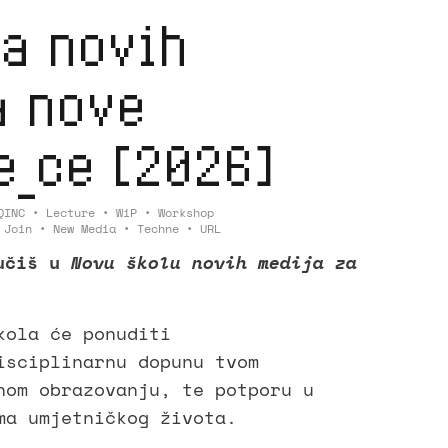
a novih
a nove
_ce [2026]
QINC
•
Lecture
•
WiP
•
Workshop
•
Join
•
New Media
•
Techne
•
URL
jučiš u
Novu školu novih medija za
kola će ponuditi
isciplinarnu dopunu tvom
nom obrazovanju, te potporu u
ma umjetničkog života.
n * 👁️