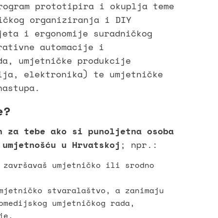
rogram prototipira i okuplja teme
ičkog organiziranja i DIY
jeta i ergonomije suradničkog
rativne automacije i
da, umjetničke produkcije
ija, elektronika) te umjetničke
nastupa.
e?
n za tebe ako si punoljetna osoba
 umjetnošću u Hrvatskoj
; npr.:
 završavaš umjetničko ili srodno
mjetničko stvaralaštvo, a zanimaju
omedijskog umjetničkog rada,
je.