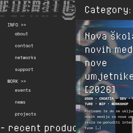
Category
INFO >>
Nova škol
about
contact
novih med
networks
nove
support
umjetnike
WORK >>
[2026]
events
2026
•
CROATIA
•
DEV
•
news
TURE
•
WIP
•
WORKSHOP
Pozivamo te da se uklju
projects
novih medija za nove um
škola će ponuditi inter
- recent production * 👁️
tvom […]