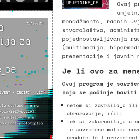
Ovaj p
umjetn
menadžmenta, radnih uv
a
01/10/25
stvaralaštva, administ
ija za
pojednostavljivanja ra
(multimedija, hipermed
prezentacije i javnih 
_ce
Je li ovo za men
Ovaj
program je savrše
koja se počinje baviti
EVENT
•
INQINC
•
LEC
netom si završila_o ili
olu dostupan je na
kola-2026-poziv)
obrazovanje, i/ili
a sudjelovanje u
tek si zakoračila_o u u
amu koji prototipira
te suvremene metode nov
produkcije i prezentaci