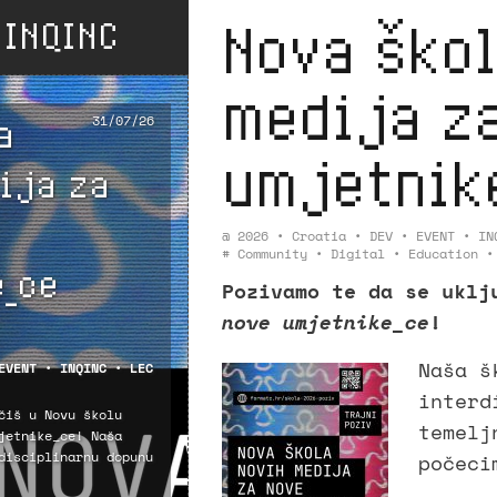
:
INQINC
Nova škol
medija z
a
31/07/26
umjetnike
ija za
@
2026
•
Croatia
•
DEV
•
EVENT
•
IN
#
Community
•
Digital
•
Education
_ce
Pozivamo te da se ukl
nove umjetnike_ce
!
Naša š
EVENT
•
INQINC
•
LEC
interd
čiš u Novu školu
temelj
jetnike_ce! Naša
disciplinarnu dopunu
počeci
👁️ * 2025 - recent productio