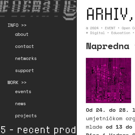
ARHIV,
INFO >>
@
2024
•
EVENT
•
Open C
#
Digital
•
Education
about
Napredna 
contact
networks
support
WORK >>
events
news
Od 24. do 28. 
projects
umjetničkom or
mlade
od 13 do
5 - recent production * 👁️