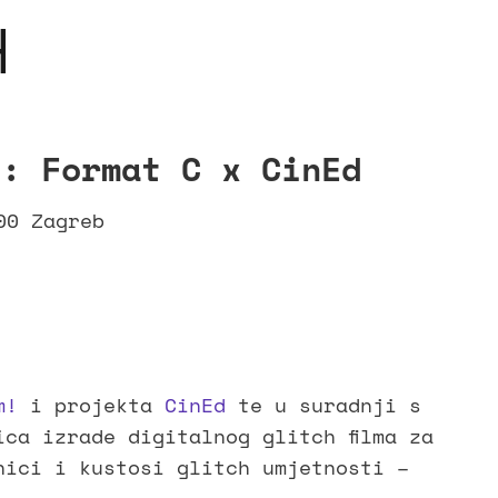
H
e: Format C x CinEd
00 Zagreb
m!
i projekta
CinEd
te u suradnji s
ica izrade digitalnog glitch filma za
nici i kustosi glitch umjetnosti –
ion * 👁️