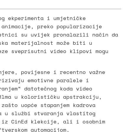
og ekperimenta i umjetničke
 animacije, preko popularizacije
etnici su uvijek pronalazili način da
ska materijalnost može biti u
eze sveprisutni video klipovi mogu
mjere, povijesne i recentno važne
rizivaju emotivne paralele i
ranjem” datotečnog koda video
ilma u kolorističku apstrakciju,
 zašto uopće stapanjem kadrova
a u službi stvaranja vlastitog
a iz CinEd klekcije, ali i osobnim
ftverskom automacijom,