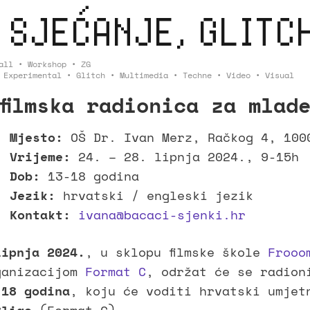
 SJEĆANJE, GLITC
all
•
Workshop
•
ZG
•
Experimental
•
Glitch
•
Multimedia
•
Techne
•
Video
•
Visual
filmska radionica za mlad
Mjesto:
OŠ Dr. Ivan Merz, Račkog 4, 100
Vrijeme:
24. – 28. lipnja 2024., 9-15h
Dob:
13-18 godina
Jezik:
hrvatski / engleski jezik
Kontakt:
ivana@bacaci-sjenki.hr
lipnja 2024.
, u sklopu filmske škole
Frooo
ganizacijom
Format C
, održat će se radion
 18 godina
, koju će voditi hrvatski umjet
👁️ * 2025 - recent product