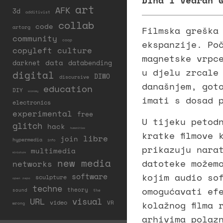
Dina i Vedran 
art
AFK
3d
additivist
collab
code
artorg
Filmska greška
community
coop
ekspanzije. Po
copyleft
culture
magnetske vrpc
darknet
data
databending
u djelu zrcale
digital
DIWO
discursive
današnjem, got
education
DIY
economy
imati s dosad p
electronics
experimental
free
U tijeku petod
glitch
hack
humanities
kratke filmove
libre
join
hypermedia
info
prikazuju nara
multimedia
miniature
new media
datoteke možem
networks
kojim audio so
software
sculpture
open repo
techne
omogućavati ef
theory
sound
the
URL
visual
video
kolažnog filma 
VR
wrong
arhivima polaz