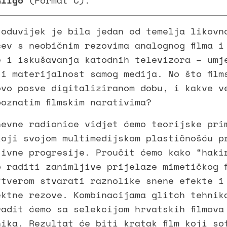
Gligo
(Format C).
 oduvijek je bila jedan od temelja likovn
čev s neobičnim rezovima analognog filma i
e i iskušavanja katodnih televizora – umj
 i materijalnost samog medija. No što film
ovo posve digitaliziranom dobu, i kakve v
oznatim filmskim narativima?
nevne radionice vidjet ćemo teorijske pri
 koji svojom multimedijskom plastičnošću p
tivne progresije. Proučit ćemo kako “haki
o raditi zanimljive prijelaze mimetičkog f
ftverom stvarati raznolike snene efekte i
ektne rezove. Kombinacijama glitch tehnik
radit ćemo sa selekcijom hrvatskih filmov
nika. Rezultat će biti kratak film koji so