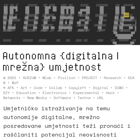
Autonomna {digitalna |
Format ©
mrežna} umjetnost
@
2021
•
AUDIUM
•
Mlab
•
Pivilion
•
PROJECT
•
Research
•
SCA
N
•
WiP
#
AFK
•
Art
•
Code
•
Collab
•
Copyleft
•
Digital
•
DIWO
•
DIY
•
Education
•
Electronics
•
Experimental
•
Hack
•
Networks
•
New Media
•
Software
•
Techne
•
URL
Umjetničko istraživanje na temu
autonomije digitalne, mrežno
posredovane umjetnosti teži pronaći i
raščlaniti potencijal neovisnosti