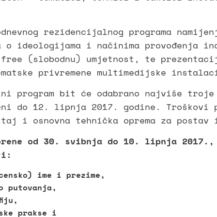
odnevnog rezidencijalnog programa namijen
a o ideologijama i načinima provođenja in
 free (slobodnu) umjetnost, te prezentaci
ematske privremene multimedijske instalac
lni program bit će odabrano najviše troje
eni do 12. lipnja 2017. godine. Troškovi 
štaj i osnovna tehnička oprema za postav 
orene od 30. svibnja do 10. lipnja 2017.,
ti:
censko) ime i prezime,
o putovanja,
iju,
ske prakse i