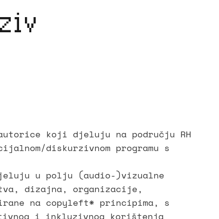
oziv
autorice koji djeluju na području RH
cijalnom/diskurzivnom programu s
jeluju u polju (audio-)vizualne
tva, dizajna, organizacije,
irane na copyleft* principima, s
tion * 👁️
tivnog i inkluzivnog korištenja