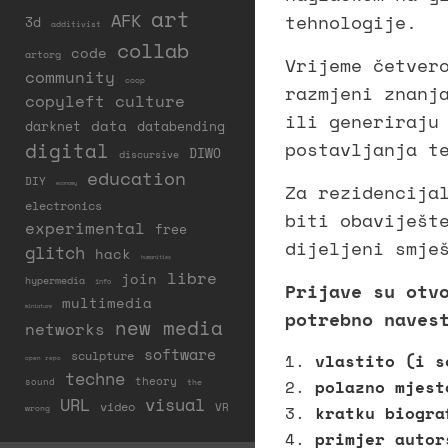
art
AFK
tehnologije.
3d
additivist
collab
code
artorg
Vrijeme četver
community
coop
razmjeni znanj
copyleft
culture
ili generiraju
darknet
data
databending
postavljanja t
digital
DIWO
discursive
education
DIY
Za rezidencija
economy
electronics
biti obaviješt
experimental
free
dijeljeni smje
glitch
hack
humanities
libre
join
hypermedia
info
Prijave su otv
multimedia
miniature
potrebno naves
new media
networks
software
sculpture
vlastito (i s
open repo
techne
theory
polazno mjest
sound
the
URL
visual
video
VR
kratku biograf
wrong
primjer autor