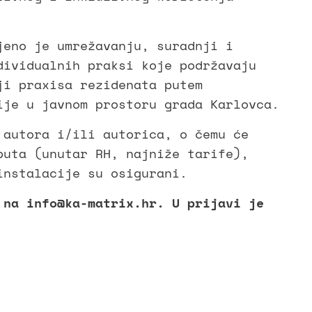
jeno je umrežavanju, suradnji i
dividualnih praksi koje podržavaju
ji praxisa rezidenata putem
ije u javnom prostoru grada Karlovca.
 autora i/ili autorica, o čemu će
puta (unutar RH, najniže tarife),
instalacije su osigurani.
 na info@ka-matrix.hr. U prijavi je