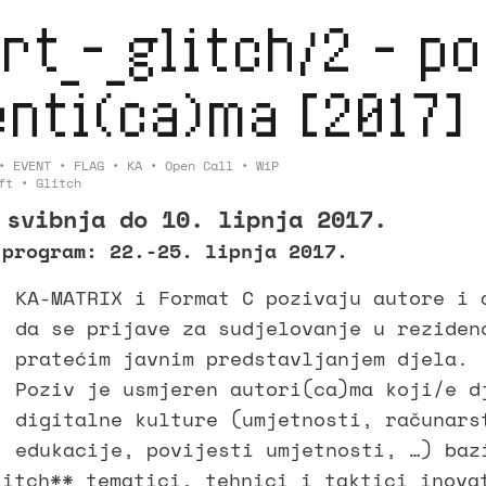
rt_-_glitch/2 – p
nti(ca)ma [2017]
•
EVENT
•
FLAG
•
KA
•
Open Call
•
WiP
ft
•
Glitch
 svibnja do 10. lipnja 2017.
 program: 22.-25. lipnja 2017.
KA-MATRIX i Format C pozivaju autore i 
da se prijave za sudjelovanje u reziden
pratećim javnim predstavljanjem djela.
Poziv je usmjeren autori(ca)ma koji/e d
digitalne kulture (umjetnosti, računars
edukacije, povijesti umjetnosti, …) baz
👁️ * 2025 - recent produc
litch** tematici, tehnici i taktici inova