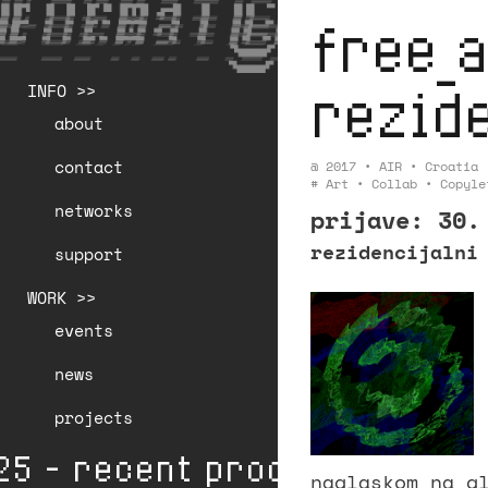
free_a
rezide
INFO >>
about
contact
@
2017
•
AIR
•
Croatia
#
Art
•
Collab
•
Copyle
networks
prijave: 30.
rezidencijalni
support
WORK >>
events
news
projects
25 - recent production * 👁️
naglaskom na g