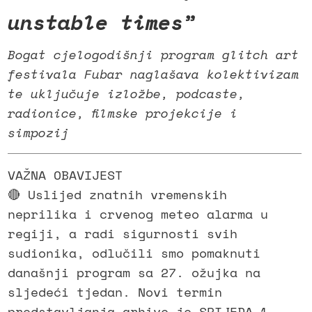
unstable times”
Bogat cjelogodišnji program glitch art
festivala Fubar naglašava kolektivizam
te uključuje izložbe, podcaste,
radionice, filmske projekcije i
simpozij
VAŽNA OBAVIJEST
🔴 Uslijed znatnih vremenskih
neprilika i crvenog meteo alarma u
regiji, a radi sigurnosti svih
sudionika, odlučili smo pomaknuti
današnji program sa 27. ožujka na
sljedeći tjedan. Novi termin
predstavljanja arhive je SRIJEDA 1.