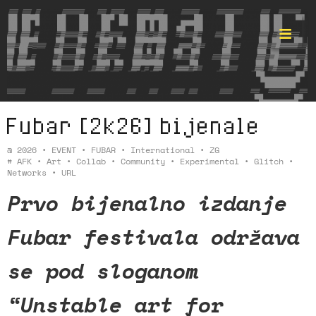
Fubar [2k26] bijenale
Format ©
@
2026
•
EVENT
•
FUBAR
•
International
•
ZG
#
AFK
•
Art
•
Collab
•
Community
•
Experimental
•
Glitch
•
Networks
•
URL
Prvo bijenalno izdanje
Fubar festivala održava
se pod sloganom
“Unstable art for