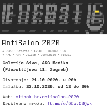
AntiSalon 2020
Format ©
@
2020
•
Croatia
•
EVENT
•
INQINC
•
OC
#
AFK
•
Art
•
Collab
•
Community
•
Visual
Galerija Siva, AKC Medika
(Pierottijeva 11, Zagreb)
Otvorenje:
21.10.2020. u 20h
Izložba:
22.10.2020. od 12 do 20h
Web:
attack.hr/antisalon-2020
Društvene mreže:
fb.me/e/3DevC0Qpx