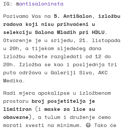
IG: @
antisaloninsta
Pozivamo Vas na
5. AntiSalon
,
izložbu
radova koji nisu prihvaćeni u
selekciju Salona Mladih pri HDLU
.
Otvorenje je u srijedu, 21. listopada
u 20h, a tijekom sljedećeg dana
izložbu možete razgledati od 12 do
20h. Izložba se kao i posljednja tri
puta održava u Galeriji Siva, AKC
Medika.
Radi mjera apokalipse u izložbenom
prostoru
broj posjetitelja je
limitiran
(i
maske za lice su
obavezne
), a tulum i druženje ćemo
morati svesti na minimum. 😷 Tako će