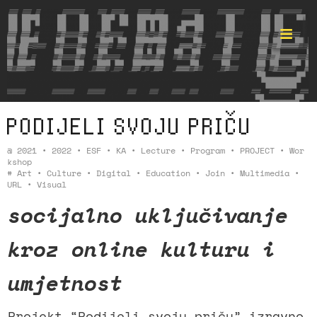
PODIJELI SVOJU PRIČU
Format ©
@
2021
•
2022
•
ESF
•
KA
•
Lecture
•
Program
•
PROJECT
•
Wor
Kshop
#
Art
•
Culture
•
Digital
•
Education
•
Join
•
Multimedia
•
URL
•
Visual
socijalno uključivanje
kroz online kulturu i
umjetnost
Projekt “Podijeli svoju priču” izravno