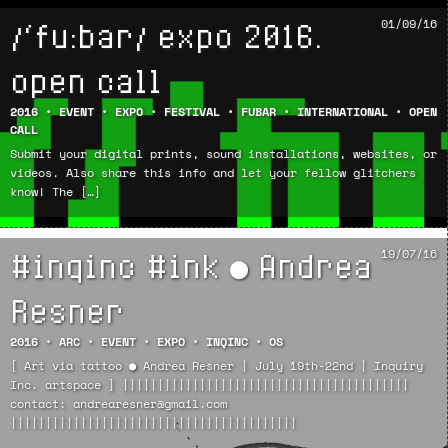
/‘fu:bar/ expo 2016.
01/09/16
open call
2016
•
EVENT
•
EXPO
•
FESTIVAL
•
FUBAR
•
INTERNATIONAL
•
OPEN
CALL
Submit your digital prints, sound installations, websites, or
videos. Also share this info and let your fellow glitchers
know! The […]
#inqinc #ink ● Andrea
19/07/16
Resner
2016
•
ARC
•
EVENT
•
EXPO
•
INQINC
•
OS
[ Art via tattoo ● Andrea Resner | July 19th-22nd | Inquiry
Inc. artspace ] |||||||||||||||||||||||||||||||||||||||||
contact: andrearesner@gmail.com
|||||||||||||||||||||||||||||||||||||||||