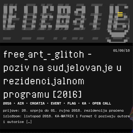
free_art_-_glitch –
01/09/16
Format ©
poziv na sudjelovanje u
rezidencijalnom
programu [2016]
2016
•
AIR
•
CROATIA
•
EVENT
•
FLAG
•
KA
•
OPEN CALL
prijave: 26. srpnja­ do 01. rujna 2016. rezidencija praćena
izložbom: listopad 2016. KA-MATRIX i Format C pozivaju autore
i autorice […]