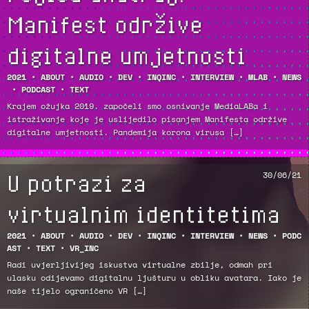
Manifest održive
digitalne umjetnosti
2021
•
ABOUT
•
AUDIO
•
DEV
•
INQINC
•
INTERVIEW
•
MLAB
•
NEWS
•
PODCAST
•
TEXT
Krajem ožujka 2019. započeli smo osnivanje MediaLABa i
istraživanje koje je uslijedilo pisanjem Manifesta održive
digitalne umjetnosti. Pandemija korona virusa […]
U potrazi za
30/06/21
virtualnim identitetima
2021
•
ABOUT
•
AUDIO
•
DEV
•
INQINC
•
INTERVIEW
•
NEWS
•
PODC
AST
•
TEXT
•
VR_INC
Radi uvjerljivijeg iskustva virtualne zbilje, odmah pri
ulasku odijevamo digitalnu ljušturu u obliku avatara. Iako je
naše tijelo ograničeno VR […]