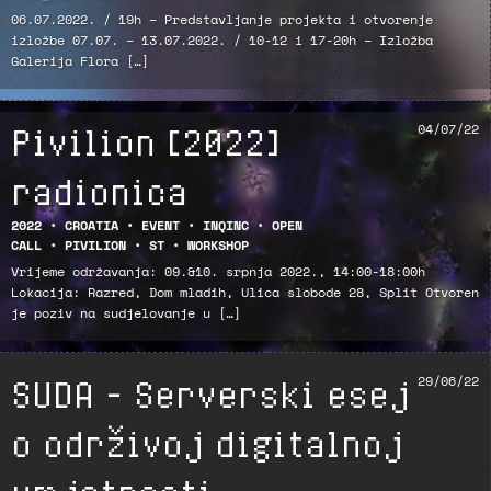
06.07.2022. / 19h – Predstavljanje projekta i otvorenje
izložbe 07.07. – 13.07.2022. / 10-12 i 17-20h – Izložba
Galerija Flora […]
Pivilion [2022]
04/07/22
radionica
2022
•
CROATIA
•
EVENT
•
INQINC
•
OPEN
CALL
•
PIVILION
•
ST
•
WORKSHOP
Vrijeme održavanja: 09.&10. srpnja 2022., 14:00-18:00h
Lokacija: Razred, Dom mladih, Ulica slobode 28, Split Otvoren
je poziv na sudjelovanje u […]
SUDA – Serverski esej
29/06/22
o održivoj digitalnoj